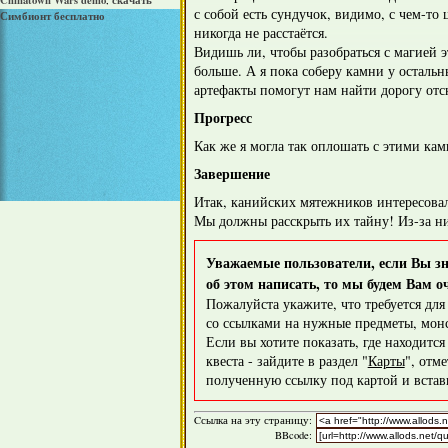
Chinatown Wars demo
скачать
,
с собой есть сундучок, видимо, с чем-то
Симбионт бесплатно
никогда не расстаётся.
Видишь ли, чтобы разобраться с магией 
больше. А я пока соберу камни у остальн
артефакты помогут нам найти дорогу отсю
Прогресс
Как же я могла так оплошать с этими кам
Завершение
Итак, канийских мятежников интересова
Мы должны расскрыть их тайну! Из-за ни
Уважаемые пользователи, если Вы зна
об этом написать, то мы будем Вам о
Пожалуйста укажите, что требуется дл
со ссылками на нужные предметы, монс
Если вы хотите показать, где находитс
квеста - зайдите в раздел "
Карты
", отм
полученную ссылку под картой и вставь
Cсылка на эту страницу:
BBcode: