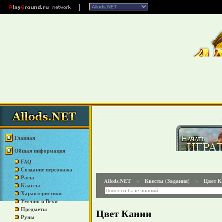
Главная
Общая информация
FAQ
Создание персонажа
Расы
Allods.NET
Квесты (Задания)
Цвет К
>
>
Классы
Характеристики
Умения и Вехи
Предметы
Цвет Кании
Руны