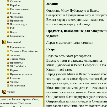
Скакуны
Задание
Корабли
Система опыта
Отыскать Милу Дубовскую и Велеса
Гильдии
Северского в Сумеречном лесу и отобрать
Чистилище
Велеса ларец с метеоритными камнями,
Профессии
который надо вернуть Аманде.
Чат-команды
PvP
Предметы, необходимые для завершен
Видео
задания
Скриншоты
Ларец с метеоритными камнями
База знаний
Руководства
Старт
Умения и Способности
Задания
Надо во всём этом разобраться...
Тайны Мира
Вместе с нами в разведку отправились
Предметы
Мила Дубовская и Велес Северский. Оба 
NPC и Мобы
Кании и всё такое.
Карты
Перед уходом Мила и Велес о чём-то яро
Профили игроков
Гильдии
что-то кричал о своём брате, что тот боре
Файлы
это дела людей, и нас, эльфов, они не ка
Обновления
Мила попросила меня дать ей несколько э
как мне показалось, именно Велес настоя
Форум
Они должны были вернуться уже несколько
мод для Batman: Аркхем Сити
,
,
Отправляйся за ними следом в Сумеречны
скачать Grand Theft Auto:
них ларец с камнями. Что-то подсказывае