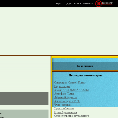
База знаний
Последние комментарии
Операция "Святой Плащ"
Переговоры
Знаки НИИ МАНАНАЗЭМ
Артефакт Тьмы
Афраний Кудесов
Заклятые враги ИВО
Чудо-каравай
Туда и обратно
Путь Храмовника
я:
Строительство астрального
ерг