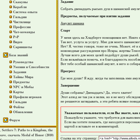
Задание
Скакуны
Корабли
Собрать двенадцать рысьих душ в шаманский амуле
Система опыта
Предметы, получаемые при взятии задания
Гильдии
Чистилище
Амулет шамана
Профессии
Старт
Чат-команды
PvP
У меня здесь на Хладберге помощников нет. Никто 
Видео
Так вот, услуга за услугу. Мне для моего шаманск
Нет? Я, честно говоря, тоже не очень. Может, её и 
Скриншоты
новомодные рассуждения про Искры, жертвы Тенсеса
База знаний
Лучше всего для моих целей подойдут души рысей. 
Если возьмёшься помочь, я в благодарность пособ
Руководства
Вот тебе особый шаманский амулет, в него и собира
Умения и Способности
Прогресс
Задания
Тайны Мира
Где мои души? Я жду, когда ты заполнишь ими амул
Предметы
Завершение
NPC и Мобы
Карты
Души собраны? Двенадцать? Да, этого хватит!
Профили игроков
Этот аллод не так уж и велик, но я не могу обслед
не решаются заглядывать, а эти ребята всякое повид
Гильдии
Файлы
Обновления
Уважаемые пользователи, если Вы знаете, как 
Пожалуйста укажите, что требуется для выполнен
Форум
Если вы хотите показать, где находится персонаж
картой и вставьте ее в комментарий.
Settlers 7: Paths to a Kingdom, the
,
save
скачать Medal of Honor (2010)
,
Cсылка на эту страницу: