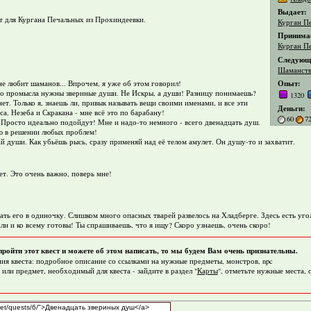
Выдает:
т для Кургана Печальных из Прохиндеевки.
Курган П
Принима
Курган П
Следующи
Шаманст
Опыт:
не любит шаманов... Впрочем, я уже об этом говорил!
ого промысла нужны звериные души. Не Искры, а души! Разницу понимаешь?
1320
нет. Только я, знаешь ли, привык называть вещи своими именами, и все эти
Деньги:
, Незеба и Скракана - мне всё это по барабану!
60
7
Просто идеально подойдут! Мне и надо-то немного - всего двенадцать душ.
лю в решении любых проблем!
й души. Как убьёшь рысь, сразу применяй над её телом амулет. Он душу-то и захватит.
ет. Это очень важно, поверь мне!
овать его в одиночку. Слишком много опасных тварей развелось на Хладберге. Здесь есть уг
али и ко всему готовы! Ты спрашиваешь, что я ищу? Скоро узнаешь, очень скоро!
пройти этот квест и можете об этом написать, то мы будем Вам очень признательны.
ия квеста: подробное описание со ссылками на нужные предметы, монстров, npc
 или предмет, необходимый для квеста - зайдите в раздел "
Карты
", отметьте нужные места,