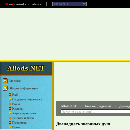
Главная
Общая информация
FAQ
Создание персонажа
Расы
Allods.NET
Квесты (Задания)
Двенад
>
>
Классы
Характеристики
Умения и Вехи
Предметы
Двенадцать звериных душ
Руны