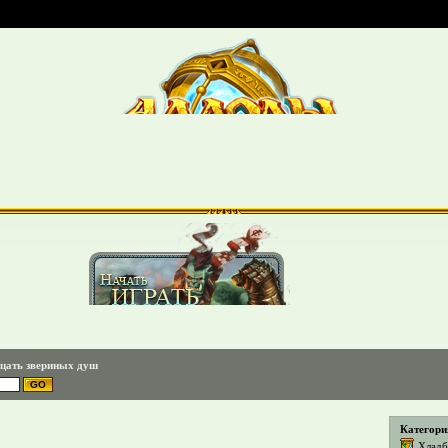
цать звериных душ
Категори
Хладб