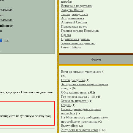
корабля
Встреча с предателем
ечальных
Хоругвь Войны
Тайна разведчиков
ет:
Астралонавтика
ечальных
Анатолий Союзин
й квест:
Призрачная почта
во
Главная загадка Пирамиды
Сделка
Пропавшая грамота
1320
Удивительное существо
Совет Найана
2
Форум
Если из гильдии ушел лидер?
(20)
Статтеры-фризы
(1)
Затсрял на самом первом экранн
алодов
(0)
олки, куда даже Охотники на демонов
Обсуждение игры
(332)
Где же весь народ ?!!!!!
(45)
Зачем вы играете?
(1)
Отдых
(1)
Не воспроизводится музыка
после боя
(1)
 скопируйте полученную ссылку под
На 80лвл не могу победить даже
простейшего противника
(0)
Выручайте!
(2)
Хитрости и секреты игры
(112)