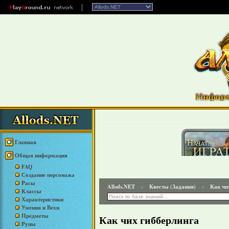
Главная
Общая информация
FAQ
Создание персонажа
Расы
Allods.NET
Квесты (Задания)
Как чи
>
>
Классы
Характеристики
Умения и Вехи
Предметы
Как чих гибберлинга
Руны