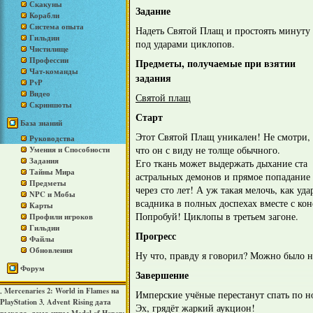
Скакуны
Задание
Корабли
Система опыта
Надеть Святой Плащ и простоять минуту
Гильдии
под ударами циклопов.
Чистилище
Профессии
Предметы, получаемые при взятии
Чат-команды
задания
PvP
Видео
Святой плащ
Скриншоты
Старт
База знаний
Этот Святой Плащ уникален! Не смотри,
Руководства
что он с виду не толще обычного.
Умения и Способности
Задания
Его ткань может выдержать дыхание ста
Тайны Мира
астральных демонов и прямое попадание
Предметы
через сто лет! А уж такая мелочь, как у
NPC и Мобы
всадника в полных доспехах вместе с кон
Карты
Попробуй! Циклопы в третьем загоне.
Профили игроков
Гильдии
Прогресс
Файлы
Обновления
Ну что, правду я говорил? Можно было н
Форум
Завершение
Mercenaries 2: World in Flames на
,
Имперские учёные перестанут спать по н
PlayStation 3
Advent Rising дата
,
Эх, грядёт жаркий аукцион!