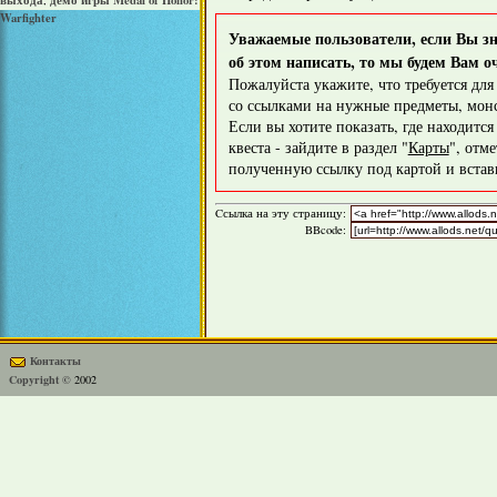
выхода
демо игры Medal of Honor:
,
Warfighter
Уважаемые пользователи, если Вы зна
об этом написать, то мы будем Вам о
Пожалуйста укажите, что требуется дл
со ссылками на нужные предметы, монс
Если вы хотите показать, где находитс
квеста - зайдите в раздел "
Карты
", отм
полученную ссылку под картой и вставь
Cсылка на эту страницу:
BBcode:
Контакты
Copyright ©
2002