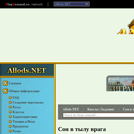
Главная
Общая информация
FAQ
Создание персонажа
Расы
Allods.NET
Квесты (Задания)
Сон в 
>
>
Классы
Характеристики
Умения и Вехи
Предметы
Сон в тылу врага
Руны