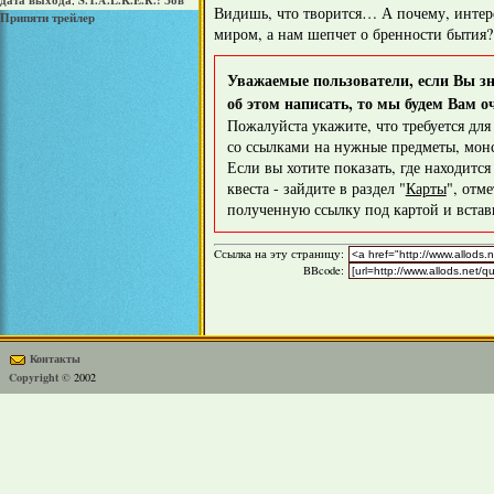
дата выхода
S.T.A.L.K.E.R.: Зов
,
Видишь, что творится… А почему, интер
Припяти трейлер
миром, а нам шепчет о бренности бытия?
Уважаемые пользователи, если Вы зна
об этом написать, то мы будем Вам о
Пожалуйста укажите, что требуется дл
со ссылками на нужные предметы, монс
Если вы хотите показать, где находитс
квеста - зайдите в раздел "
Карты
", отм
полученную ссылку под картой и вставь
Cсылка на эту страницу:
BBcode:
Контакты
Copyright ©
2002