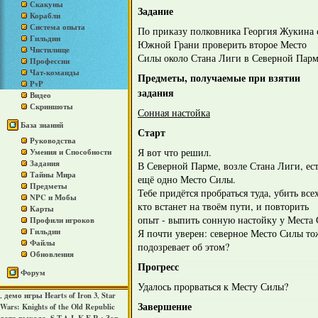
Скакуны
Задание
Корабли
Система опыта
По приказу полковника Георгия Жукина 
Гильдии
Южной Грани проверить второе Место
Чистилище
Силы около Стана Лиги в Северной Парм
Профессии
Чат-команды
Предметы, получаемые при взятии
PvP
задания
Видео
Скриншоты
Сонная настойка
База знаний
Старт
Руководства
Я вот что решил.
Умения и Способности
Задания
В Северной Парме, возле Стана Лиги, ес
Тайны Мира
ещё одно Место Силы.
Предметы
Тебе придётся пробраться туда, убить всех
NPC и Мобы
кто встанет на твоём пути, и повторить
Карты
опыт - выпить сонную настойку у Места 
Профили игроков
Гильдии
Я почти уверен: северное Место Силы то
Файлы
подозревает об этом?
Обновления
Прогресс
Форум
Удалось прорваться к Месту Силы?
демо игры Hearts of Iron 3
Star
,
,
Завершение
Wars: Knights of the Old Republic