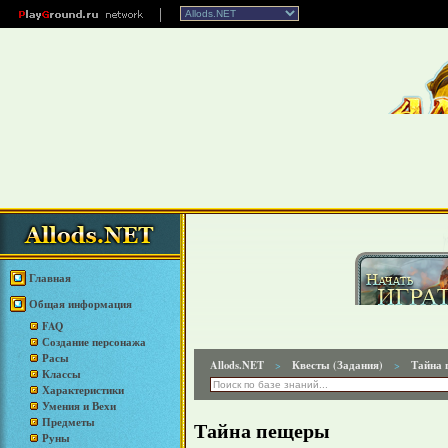
Главная
Общая информация
FAQ
Создание персонажа
Расы
Allods.NET
Квесты (Задания)
Тайна 
>
>
Классы
Характеристики
Умения и Вехи
Предметы
Тайна пещеры
Руны