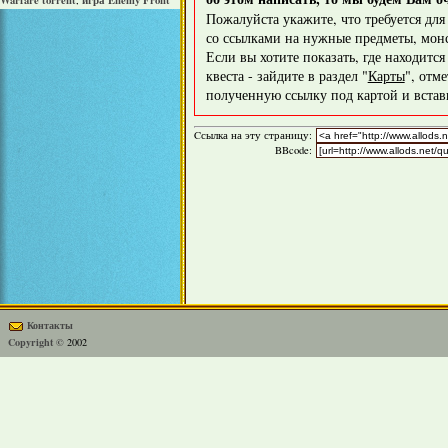
Warfare torrent
игра Enemy Front
,
Пожалуйста укажите, что требуется дл
со ссылками на нужные предметы, монс
Если вы хотите показать, где находитс
квеста - зайдите в раздел "
Карты
", отм
полученную ссылку под картой и вставь
Cсылка на эту страницу:
BBcode:
Контакты
Copyright ©
2002