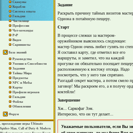
Скакуны
Задание
Корабли
Система опыта
Раскрыть причину тайных визитов масте
Гильдии
Одиона в потаённую пещеру.
Чистилище
Профессии
Старт
Чат-команды
В процессе слежки за мастером-
PvP
Видео
оружейником выяснилось следующее:
Скриншоты
мастер Одион очень любит гулять по степ
Я составил карту, где отметил все его
База знаний
маршруты, и заметил, что на каждой
Руководства
прогулке он обязательно посещает пещер
Умения и Способности
Задания
расположенную к востоку отсюда. Надо
Тайны Мира
посмотреть, что у него там спрятано.
Предметы
Разгадай секрет мастера, а потом смело 
NPC и Мобы
заговор! Мы раскроем его, а я получу ор
Карты
коктейли!
Профили игроков
Гильдии
Завершение
Файлы
Обновления
Хм... Саркофаг Зэм.
Интересно, что он тут делает...
Форум
прохождение игры Ultimate
,
Уважаемые пользователи, если Вы зна
Spider-Man
Call of Duty 4: Modern
,
об этом написать, то мы будем Вам о