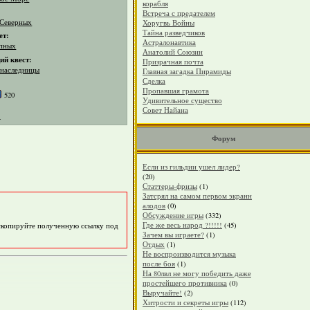
корабля
Встреча с предателем
 Северных
Хоругвь Войны
Тайна разведчиков
ет:
Астралонавтика
пных
Анатолий Союзин
й квест:
Призрачная почта
 наследницы
Главная загадка Пирамиды
Сделка
Пропавшая грамота
520
Удивительное существо
Совет Найана
4
Форум
Если из гильдии ушел лидер?
(20)
Статтеры-фризы
(1)
Затсрял на самом первом экранн
алодов
(0)
Обсуждение игры
(332)
Где же весь народ ?!!!!!
(45)
 скопируйте полученную ссылку под
Зачем вы играете?
(1)
Отдых
(1)
Не воспроизводится музыка
после боя
(1)
На 80лвл не могу победить даже
простейшего противника
(0)
Выручайте!
(2)
Хитрости и секреты игры
(112)