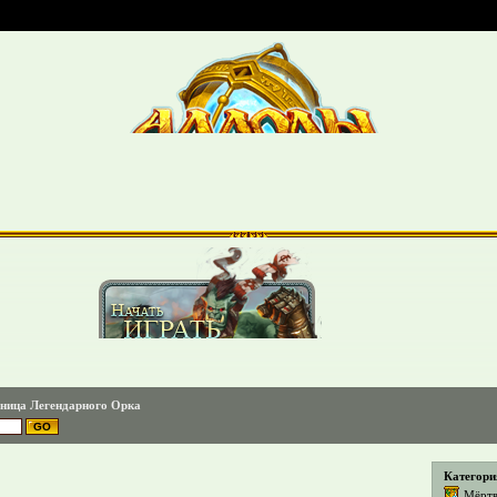
ница Легендарного Орка
Категори
Мёрт