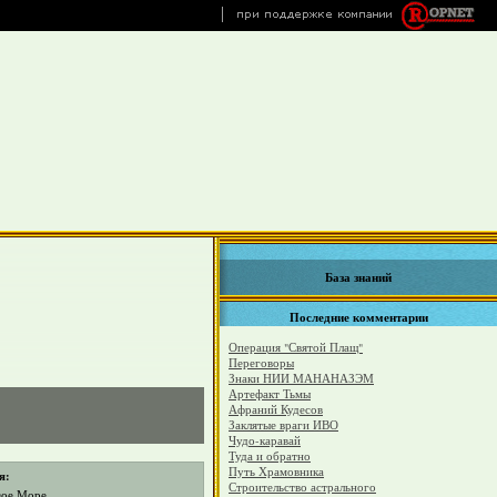
База знаний
Последние комментарии
Операция "Святой Плащ"
Переговоры
Знаки НИИ МАНАНАЗЭМ
Артефакт Тьмы
Афраний Кудесов
Заклятые враги ИВО
Чудо-каравай
Туда и обратно
Путь Храмовника
я:
Строительство астрального
вое Море