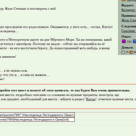
Выдает:
цу Жало Степных и поговорить с ней.
Коловрат
Принима
Жало Сте
Следующи
ьно проследили его родословную. Оказывается, у него есть… сестра. Кличут
Спасение
а наследница…
Опыт:
аботу в Метеоритную шахту на дне Мёртвого Моря. Ты же понимаешь, какой
520
случиться с шахтёром. Поэтому не медли – сейчас же отправляйся на её
Деньги:
ахта - на юго-восточном берегу. Да порасспрашивай кого-нибудь, в конце
15
8
их шаманов!
… я не лизала соль.
ому что это я… я сама их вызвала…
мне?
пройти этот квест и можете об этом написать, то мы будем Вам очень признательны.
ия квеста: подробное описание со ссылками на нужные предметы, монстров, npc
 или предмет, необходимый для квеста - зайдите в раздел "
Карты
", отметьте нужные места,