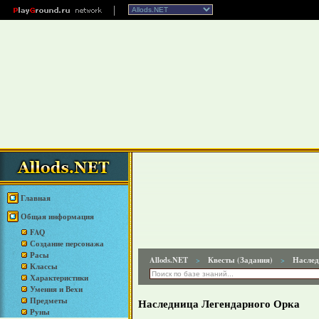
Главная
Общая информация
FAQ
Создание персонажа
Расы
Allods.NET
Квесты (Задания)
Наслед
>
>
Классы
Характеристики
Умения и Вехи
Предметы
Наследница Легендарного Орка
Руны