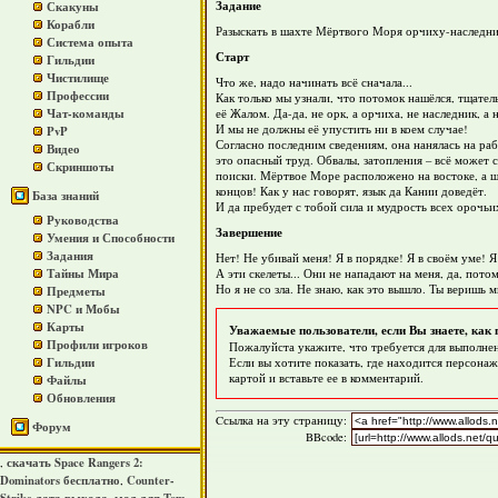
Задание
Скакуны
Корабли
Разыскать в шахте Мёртвого Моря орчиху-наследни
Система опыта
Старт
Гильдии
Чистилище
Что же, надо начинать всё сначала...
Профессии
Как только мы узнали, что потомок нашёлся, тщател
Чат-команды
её Жалом. Да-да, не орк, а орчиха, не наследник, 
И мы не должны её упустить ни в коем случае!
PvP
Согласно последним сведениям, она нанялась на р
Видео
это опасный труд. Обвалы, затопления – всё может 
Скриншоты
поиски. Мёртвое Море расположено на востоке, а ш
концов! Как у нас говорят, язык да Кании доведёт.
База знаний
И да пребудет с тобой сила и мудрость всех орочь
Руководства
Завершение
Умения и Способности
Задания
Нет! Не убивай меня! Я в порядке! Я в своём уме! Я
Тайны Мира
А эти скелеты... Они не нападают на меня, да, пот
Но я не со зла. Не знаю, как это вышло. Ты веришь 
Предметы
NPC и Мобы
Карты
Уважаемые пользователи, если Вы знаете, как 
Профили игроков
Пожалуйста укажите, что требуется для выполнен
Гильдии
Если вы хотите показать, где находится персонаж
картой и вставьте ее в комментарий.
Файлы
Обновления
Cсылка на эту страницу:
Форум
BBcode:
скачать Space Rangers 2:
,
Dominators бесплатно
Counter-
,