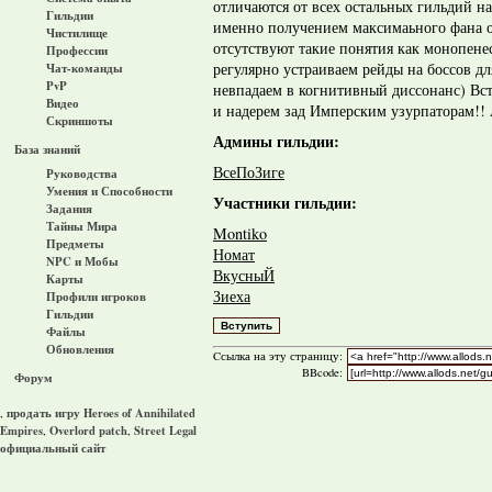
отличаются от всех остальных гильдий на
Гильдии
именно получением максимаьного фана о
Чистилище
отсутствуют такие понятия как монопен
Профессии
регулярно устраиваем рейды на боссов д
Чат-команды
PvP
невпадаем в когнитивный диссонанс) Вст
Видео
и надерем зад Имперским узурпаторам!! А
Скриншоты
Админы гильдии:
База знаний
ВсеПоЗиге
Руководства
Умения и Способности
Участники гильдии:
Задания
Тайны Мира
Montiko
Предметы
Номат
NPC и Мобы
ВкусныЙ
Карты
Зиеха
Профили игроков
Гильдии
Файлы
Обновления
Cсылка на эту страницу:
BBcode:
Форум
продать игру Heroes of Annihilated
,
Empires
Overlord patch
Street Legal
,
,
официальный сайт