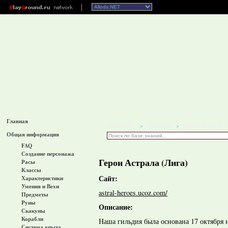
Главная
Allods.NET
Гильдии
Герои Астрала
>
>
Общая информация
FAQ
Создание персонажа
Герои Астрала (Лига)
Расы
Классы
Сайт:
Характеристики
Умения и Вехи
astral-heroes.ucoz.com/
Предметы
Руны
Описание:
Скакуны
Корабли
Наша гильдия была основана 17 октября 
Система опыта