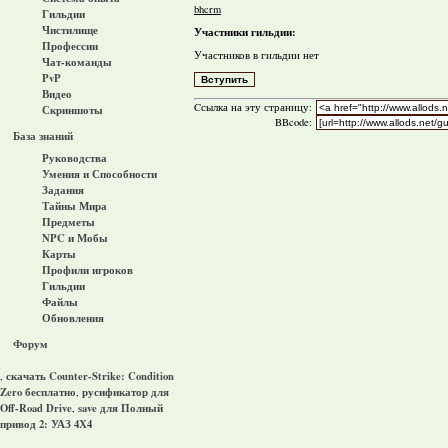
bhcrm
Гильдии
Чистилище
Участники гильдии:
Профессии
Участников в гильдии нет
Чат-команды
PvP
Видео
Cсылка на эту страницу:
Скриншоты
BBcode:
База знаний
Руководства
Умения и Способности
Задания
Тайны Мира
Предметы
NPC и Мобы
Карты
Профили игроков
Гильдии
Файлы
Обновления
Форум
скачать Counter-Strike: Condition
,
Zero бесплатно
русификатор для
,
Off-Road Drive
save для Полный
,
привод 2: УАЗ 4Х4