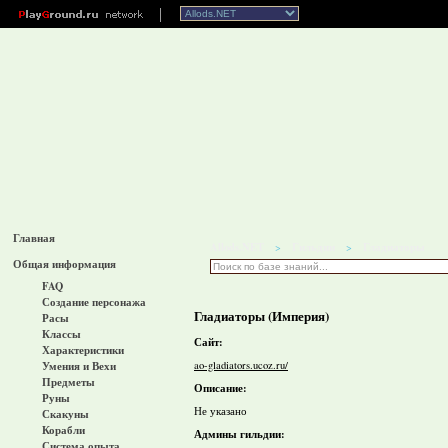
Главная
Allods.NET
Гильдии
Гладиаторы
>
>
Общая информация
FAQ
Создание персонажа
Гладиаторы (Империя)
Расы
Классы
Сайт:
Характеристики
ao-gladiators.ucoz.ru/
Умения и Вехи
Предметы
Описание:
Руны
Не указано
Скакуны
Корабли
Админы гильдии:
Система опыта