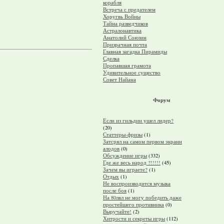
корабля
Встреча с предателем
Хоругвь Войны
Тайна разведчиков
Астралонавтика
Анатолий Союзин
Призрачная почта
Главная загадка Пирамиды
Сделка
Пропавшая грамота
Удивительное существо
Совет Найана
Форум
Если из гильдии ушел лидер?
(20)
Статтеры-фризы
(1)
Затсрял на самом первом экранн
алодов
(0)
Обсуждение игры
(332)
Где же весь народ ?!!!!!
(45)
Зачем вы играете?
(1)
Отдых
(1)
Не воспроизводится музыка
после боя
(1)
На 80лвл не могу победить даже
простейшего противника
(0)
Выручайте!
(2)
Хитрости и секреты игры
(112)