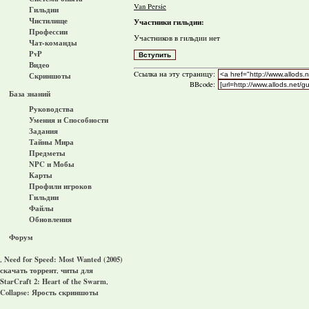
Van Persie
Гильдии
Чистилище
Участники гильдии:
Профессии
Участников в гильдии нет
Чат-команды
PvP
Видео
Cсылка на эту страницу:
Скриншоты
BBcode:
База знаний
Руководства
Умения и Способности
Задания
Тайны Мира
Предметы
NPC и Мобы
Карты
Профили игроков
Гильдии
Файлы
Обновления
Форум
Need for Speed: Most Wanted (2005)
,
скачать торрент
читы для
,
StarCraft 2: Heart of the Swarm
,
Collapse: Ярость скриншоты