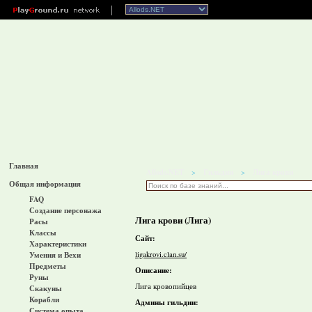
Главная
Allods.NET
Гильдии
Лига крови
>
>
Общая информация
FAQ
Создание персонажа
Лига крови (Лига)
Расы
Классы
Сайт:
Характеристики
ligakrovi.clan.su/
Умения и Вехи
Предметы
Описание:
Руны
Лига кровопийцев
Скакуны
Корабли
Админы гильдии:
Система опыта