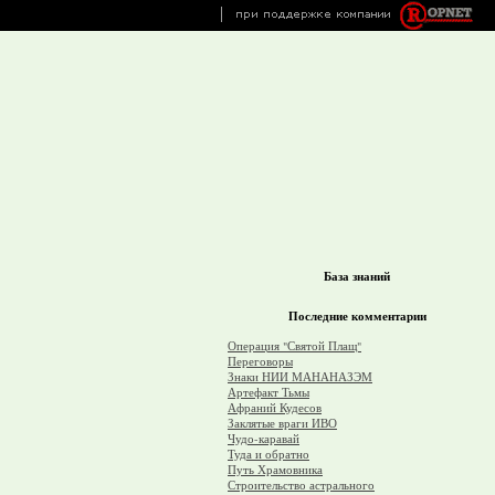
База знаний
Последние комментарии
Операция "Святой Плащ"
Переговоры
Знаки НИИ МАНАНАЗЭМ
Артефакт Тьмы
Афраний Кудесов
Заклятые враги ИВО
Чудо-каравай
Туда и обратно
Путь Храмовника
Строительство астрального