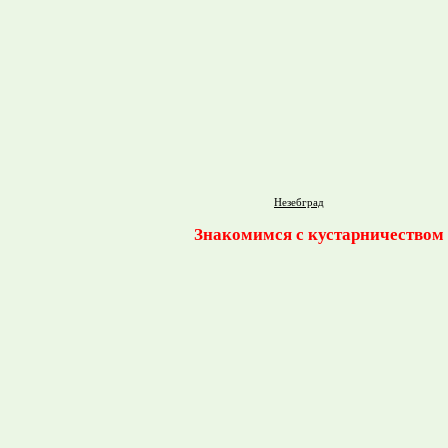
Незебград
Знакомимся с кустарничеством