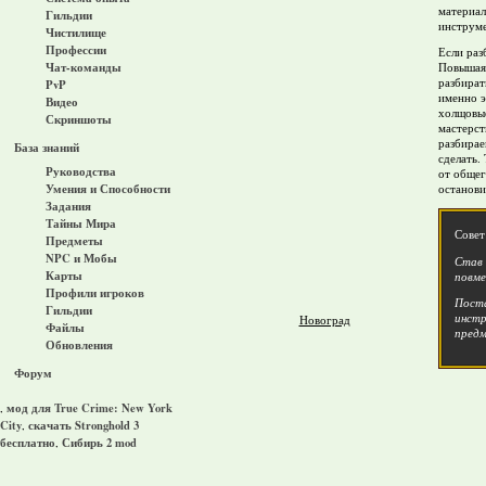
материал
Гильдии
инструме
Чистилище
Профессии
Если раз
Чат-команды
Повышая 
разбират
PvP
именно э
Видео
холщовые
Скриншоты
мастерст
разбирае
База знаний
сделать.
Руководства
от общег
Умения и Способности
останови
Задания
Тайны Мира
Совет
Предметы
NPC и Мобы
Став 
Карты
повме
Профили игроков
Поста
Гильдии
инстр
Новоград
Файлы
предм
Обновления
Форум
мод для True Crime: New York
,
City
скачать Stronghold 3
,
бесплатно
Сибирь 2 mod
,