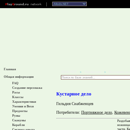
Главная
Allods.NET
Профессии
Кустарное де
>
>
Общая информация
FAQ
Создание персонажа
Расы
Кустарное дело
Классы
Характеристики
Гильдия Снабженцев
Умения и Вехи
Предметы
Потребители:
Портняжное дело
,
Кожевен
Руны
Скакуны
Раздобыв
Корабли
ножницам
части. К
Система опыта