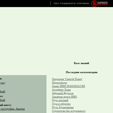
База знаний
Последние комментарии
я:
Операция "Святой Плащ"
Переговоры
град
Знаки НИИ МАНАНАЗЭМ
Артефакт Тьмы
Мхай
Афраний Кудесов
ет:
Заклятые враги ИВО
Мхай
Чудо-каравай
Туда и обратно
й квест:
Путь Храмовника
е постройки: Авилон
Строительство астрального