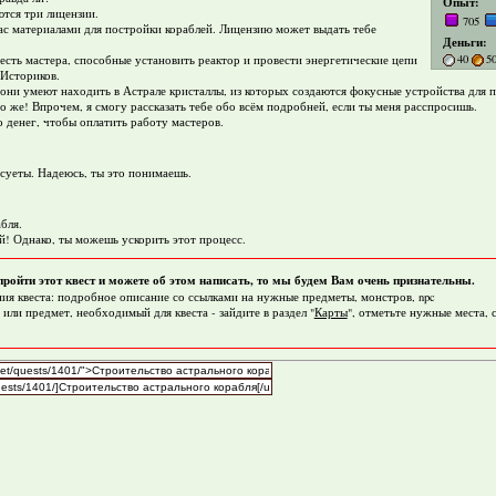
Опыт:
ются три лицензии.
705
ас материалами для постройки кораблей. Лицензию может выдать тебе
Деньги:
40
5
есть мастера, способные установить реактор и провести энергетические цепи
 Историков.
 они умеют находить в Астрале кристаллы, из которых создаются фокусные устройства для 
но же! Впрочем, я смогу рассказать тебе обо всём подробней, если ты меня расспросишь.
о денег, чтобы оплатить работу мастеров.
 суеты. Надеюсь, ты это понимаешь.
абля.
й! Однако, ты можешь ускорить этот процесс.
пройти этот квест и можете об этом написать, то мы будем Вам очень признательны.
ия квеста: подробное описание со ссылками на нужные предметы, монстров, npc
 или предмет, необходимый для квеста - зайдите в раздел "
Карты
", отметьте нужные места,