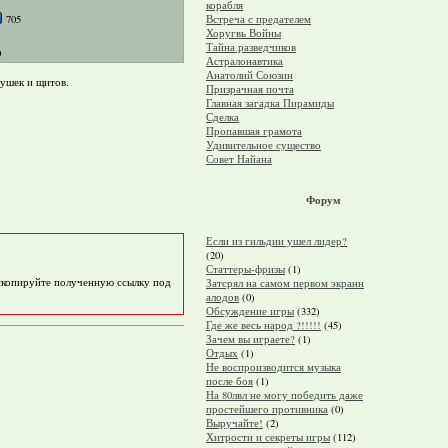
корабля
705
Встреча с предателем
Хоругвь Войны
Тайна разведчиков
0
Астралонавтика
Анатолий Союзин
пушек и щитов.
Призрачная почта
Главная загадка Пирамиды
Сделка
Пропавшая грамота
Удивительное существо
Совет Найана
Форум
Если из гильдии ушел лидер?
(20)
Статтеры-фризы
(1)
 скопируйте полученную ссылку под
Затсрял на самом первом экранн
алодов
(0)
Обсуждение игры
(332)
Где же весь народ ?!!!!!
(45)
Зачем вы играете?
(1)
Отдых
(1)
Не воспроизводится музыка
после боя
(1)
На 80лвл не могу победить даже
простейшего противника
(0)
Выручайте!
(2)
Хитрости и секреты игры
(112)