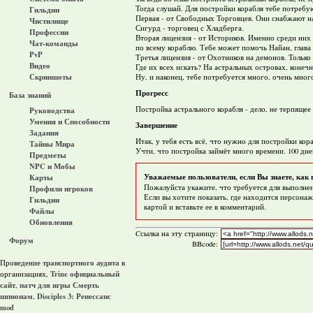
Тогда слушай. Для постройки корабля тебе потребу
Гильдии
Первая - от Свободных Торговцев. Они снабжают н
Чистилище
Сигурд - торговец с Хладберга.
Профессии
Вторая лицензия - от Историков. Именно среди них 
Чат-команды
по всему кораблю. Тебе может помочь Найан, глава
PvP
Третья лицензия - от Охотников на демонов. Только
Видео
Где их всех искать? На астральных островах, конеч
Скриншоты
Ну, и наконец, тебе потребуется много, очень мног
Прогресс
База знаний
Постройка астрального корабля - дело, не терпящее
Руководства
Умения и Способности
Завершение
Задания
Итак, у тебя есть всё, что нужно для постройки кор
Тайны Мира
Учти, что постройка займёт много времени. 100 дне
Предметы
NPC и Мобы
Уважаемые пользователи, если Вы знаете, как 
Карты
Пожалуйста укажите, что требуется для выполнен
Профили игроков
Если вы хотите показать, где находится персонаж
Гильдии
картой и вставьте ее в комментарий.
Файлы
Обновления
Cсылка на эту страницу:
Форум
BBcode:
транспортного аудита
Проведение
в
Trine официальный
организациях,
сайт
патч для игры Смерть
,
шпионам
Disciples 3: Ренессанс
,
mod