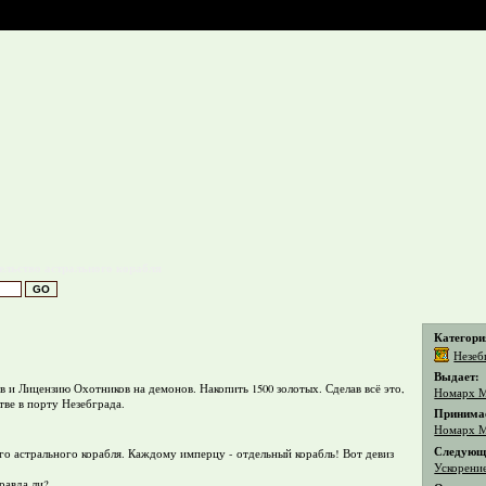
ельство астрального корабля
Категори
Незеб
Выдает:
и Лицензию Охотников на демонов. Накопить 1500 золотых. Сделав всё это,
Номарх 
ве в порту Незебграда.
Принима
Номарх 
Следующи
го астрального корабля. Каждому имперцу - отдельный корабль! Вот девиз
Ускорени
равда ли?