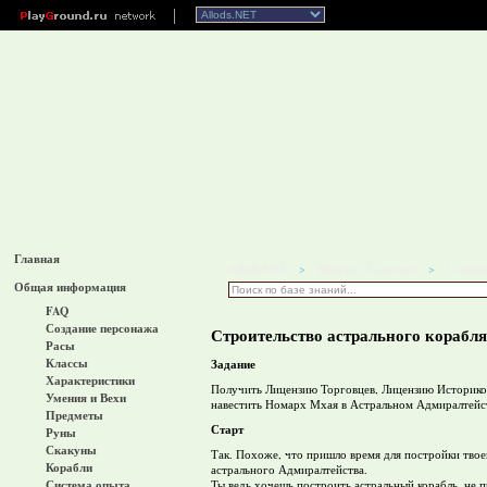
Главная
Allods.NET
Квесты (Задания)
Строит
>
>
Общая информация
FAQ
Создание персонажа
Строительство астрального корабля
Расы
Классы
Задание
Характеристики
Получить Лицензию Торговцев, Лицензию Историков 
Умения и Вехи
навестить Номарх Мхая в Астральном Адмиралтейст
Предметы
Старт
Руны
Скакуны
Так. Похоже, что пришло время для постройки твое
Корабли
астрального Адмиралтейства.
Система опыта
Ты ведь хочешь построить астральный корабль, не п