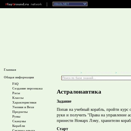
Главная
Allods.NET
Квесты (Задания)
Астрал
>
>
Общая информация
FAQ
Создание персонажа
Астралонавтика
Расы
Классы
Задание
Характеристики
Умения и Вехи
Попав на учебный корабль, пройти курс 
Предметы
руки и получить "Права на управление а
Руны
принести Номарх Лэму, хранителю кораб
Скакуны
Корабли
Старт
Система опыта