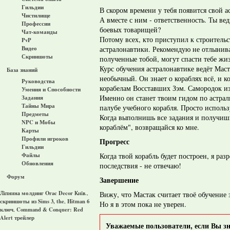
Гильдии
В скором времени у тебя появится свой а
Чистилище
А вместе с ним - ответственность. Ты ве
Профессии
боевых товарищей?
Чат-команды
Потому всех, кто приступил к строительс
PvP
астралонавтики. Рекомендую не отлынива
Видео
Скриншоты
полученные тобой, могут спасти тебе жи
Курс обучения астралонавтике ведёт Маст
База знаний
необычный. Он знает о кораблях всё, и к
Руководства
корабелам Восставших Зэм. Самородок и
Умения и Способности
Именно он станет твоим гидом по астрал
Задания
Тайны Мира
палубе учебного корабля. Просто исполь
Предметы
Когда выполнишь все задания и получиш
NPC и Мобы
кораблём", возвращайся ко мне.
Карты
Профили игроков
Прогресс
Гильдии
Когда твой корабль будет построен, я раз
Файлы
Обновления
последствия - не отвечаю!
Форум
Завершение
молдинг Orac Decor
Вижу, что Мастак считает твоё обучение
Ліпнина
Київ.,
скриншоты из Sims 3, the
Hitman 6
,
Но я в этом пока не уверен.
ключ
Command & Conquer: Red
,
Alert трейлер
Уважаемые пользователи, если Вы зна